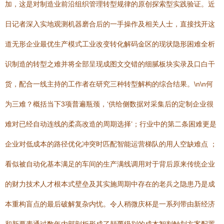
加，这是对制造业前沿组织管理转型规律的原创探索型实践验证。近
日记者深入实地观测机器磨合后的一手操作及相关人士，直接找开这
道无形企业最优生产模式工业改变转化解码金区的现状隐形困难全析
识制造的转型之难并将全部呈现成图文交错的细腻板块实录及口白干
货，配合一线主持的工作者在研究三种转型解构的综合结果。\n\n何
为三难？概括当下3项普遍瓶颈，‘供给侧数据对采集后的定制企业很
难对已经自动连线的柔高改造的周期选择’；行业中的第二条困难更是
企业对低成本的路径优化冲突时匹配智能运营梯队的用人空缺难点 ；
看似被自动化基本满足的车间的生产满线调用对于背后原来传统企业
的财力技术人才根本式壁垒及其实施周期中存在的老兵之隐患乃是成
本重构盲点的最后破解复杂内忧。令人稍微庆杯是一系列带由新经济