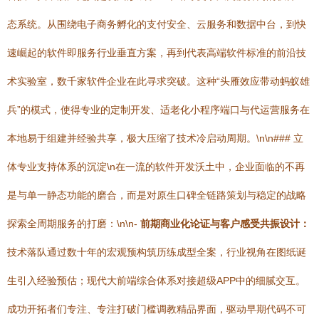
态系统。从围绕电子商务孵化的支付安全、云服务和数据中台，到快
速崛起的软件即服务行业垂直方案，再到代表高端软件标准的前沿技
术实验室，数千家软件企业在此寻求突破。这种“头雁效应带动蚂蚁雄
兵”的模式，使得专业的定制开发、适老化小程序端口与代运营服务在
本地易于组建并经验共享，极大压缩了技术冷启动周期。\n\n### 立
体专业支持体系的沉淀\n在一流的软件开发沃土中，企业面临的不再
是与单一静态功能的磨合，而是对原生口碑全链路策划与稳定的战略
探索全周期服务的打磨：\n\n-
前期商业化论证与客户感受共振设计：
技术落队通过数十年的宏观预构筑历练成型全案，行业视角在图纸诞
生引入经验预估；现代大前端综合体系对接超级APP中的细腻交互。
成功开拓者们专注、专注打破门槛调教精品界面，驱动早期代码不可